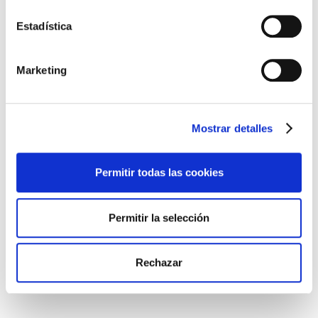
Estadística
Marketing
Mostrar detalles
AOTEC 2025. Madrid 19 y 20 de Junio
Permitir todas las cookies
FIBERCOM
,
Noticias y Eventos
Permitir la selección
congreso
,
feria
Rechazar
– – P I W 2025 – – Valencia 3-5 Marzo