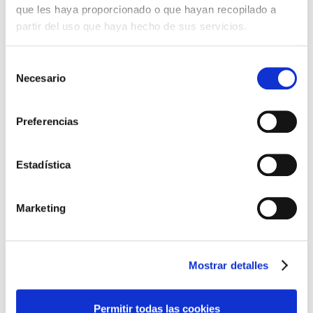
que les haya proporcionado o que hayan recopilado a
partir del uso que haya hecho de sus servicios.
Selección
Necesario
de
consentimiento
Fibercom products centra su actividad en el
suministro de equipos, productos y servicios
Preferencias
de fibra óptica tanto a grandes integradores e
instaladores de telecomunicaciones como a
Estadística
clientes finales.
Nuestro equipo comercial, escucha,
Marketing
comprende y trata de modo personalizado
cada una de las consultas recibidas,
asesorando en todo momento a los clientes de
Mostrar detalles
manera honesta y profesional.
Permitir todas las cookies
Leer más…