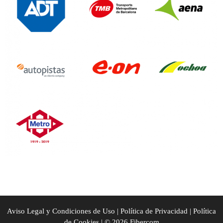
Aviso Legal y Condiciones de Uso
|
Política de Privacidad
|
Política
de Cookies
| © 2026 Fibercom