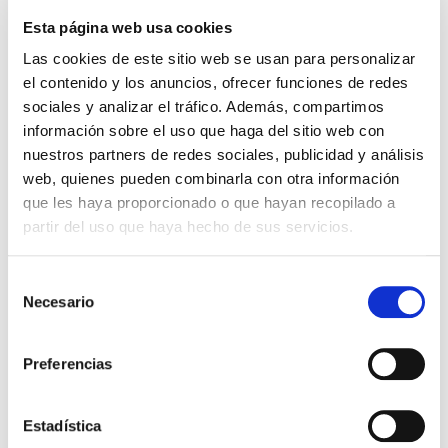
Nos complace anunciar que
Fibercom
estará presente en
Esta página web usa cookies
EXPOFIMER
2026, uno de los encuentros internacionales
de referencia en operación, mantenimiento y gestión de
Las cookies de este sitio web se usan para personalizar
activos en energías renovables.
el contenido y los anuncios, ofrecer funciones de redes
sociales y analizar el tráfico. Además, compartimos
📌 Hotel Meliá Lebreros. Sevilla, España
información sobre el uso que haga del sitio web con
📍 Stand 42
nuestros partners de redes sociales, publicidad y análisis
web, quienes pueden combinarla con otra información
📅 10 y 11 de junio de 2026
que les haya proporcionado o que hayan recopilado a
partir del uso que haya hecho de sus servicios.
EXPOFIMER
reunirá a empresas líderes, expertos y
profesionales del sector en un entorno diseñado para
impulsar la innovación, el networking y el desarrollo de
Selección
Necesario
nuevas oportunidades de negocio en un contexto de
de
consentimiento
transición energética en plena aceleración.
Esta edición especial en Sevilla se consolida como un punto
Preferencias
estratégico para compartir conocimiento, descubrir
soluciones tecnológicas avanzadas y fortalecer alianzas
Estadística
dentro del ecosistema renovable.