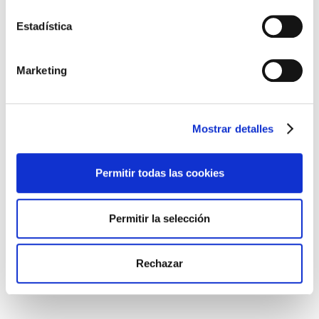
Estadística
Marketing
Mostrar detalles
AOTEC 2025. Madrid 19 y 20 de Junio
Permitir todas las cookies
FIBERCOM
,
Noticias y Eventos
Permitir la selección
congreso
,
feria
Rechazar
– – P I W 2025 – – Valencia 3-5 Marzo