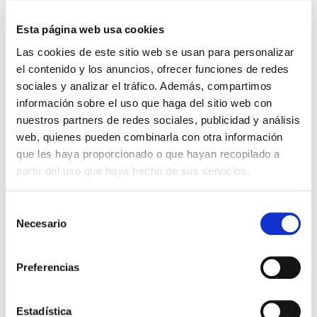
Un año más Fibercom vuelve a estar presente en la feria
anual de ACUTEL, volviéndose a celebrar en la feria de
Esta página web usa cookies
muestras de Armilla (FERMASA), Granada este miércoles
Las cookies de este sitio web se usan para personalizar
20 y jueves 21 de noviembre 2024.
el contenido y los anuncios, ofrecer funciones de redes
sociales y analizar el tráfico. Además, compartimos
Bajo el lema
𝐌á𝐬 𝐜𝐨𝐧𝐞𝐱𝐢ó𝐧, 𝐦á𝐬 𝐜𝐞𝐫𝐜𝐚𝐧í𝐚
, nos preparamos
información sobre el uso que haga del sitio web con
para ofrecerte dos días llenos de innovación,
nuestros partners de redes sociales, publicidad y análisis
descubrimientos y oportunidades para crear vínculos entre
web, quienes pueden combinarla con otra información
las empresas más punteras y los profesionales que impulsan
que les haya proporcionado o que hayan recopilado a
el cambio.
partir del uso que haya hecho de sus servicios.
Expositores de todo el país presentarán sus novedades,
Selección
productos y servicios más recientes, mientras que
Necesario
de
patrocinadores y colaboradores harán posible un evento en
consentimiento
el que la tecnología, la cercanía y la interacción serán las
Preferencias
grandes protagonistas.
Ven a conocer las soluciones que transformarán el futuro y
Estadística