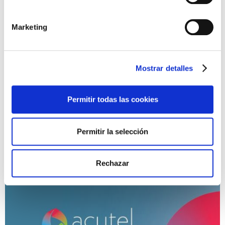
forma parte de esta gran experiencia tecnológica. ¡No te lo
puedes perder!
Marketing
📍 Lugar: FERMASA, Feria de Muestras de Armilla
(Granada)
@fermasagranada
Mostrar detalles
📅 Fechas: 20 y 21 de noviembre.
Permitir todas las cookies
¡Fibercom te espera en el stand 22!🙌🏻
Más info:
Acutel 2024
Permitir la selección
Rechazar