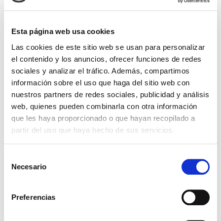
Esta página web usa cookies
SUBFAMILIAS
Las cookies de este sitio web se usan para personalizar
el contenido y los anuncios, ofrecer funciones de redes
Máquinas de Jetting
sociales y analizar el tráfico. Además, compartimos
Accesorios
información sobre el uso que haga del sitio web con
nuestros partners de redes sociales, publicidad y análisis
web, quienes pueden combinarla con otra información
que les haya proporcionado o que hayan recopilado a
partir del uso que haya hecho de sus servicios.
Selección
Necesario
de
PRODUCTOS
consentimiento
Preferencias