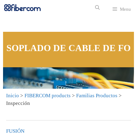
Menu
SOPLADO DE CABLE DE FO
Inicio
>
FIBERCOM products
>
Familias Productos
>
Inspección
FUSIÓN