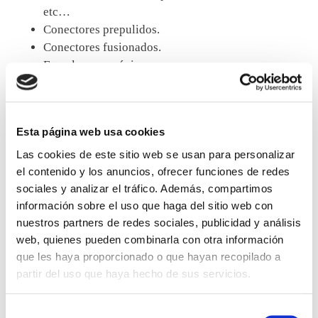
etc…
Conectores prepulidos.
Conectores fusionados.
Empalmes mecánicos.
Splitters ópticos.
Repartidores ópticos de rack 19”, murales, rosetas,
etc…
Esta página web usa cookies
Torpedos de empalme tipo caja y botella.
Las cookies de este sitio web se usan para personalizar
el contenido y los anuncios, ofrecer funciones de redes
sociales y analizar el tráfico. Además, compartimos
información sobre el uso que haga del sitio web con
SUBFAMILIAS
nuestros partners de redes sociales, publicidad y análisis
web, quienes pueden combinarla con otra información
Latiguillos y rabillos monomodo y multimodo
que les haya proporcionado o que hayan recopilado a
Hembras pasamuros
partir del uso que haya hecho de sus servicios.
Conectores
Splitters ópticos
Selección