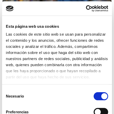
Esta página web usa cookies
Las cookies de este sitio web se usan para personalizar
el contenido y los anuncios, ofrecer funciones de redes
sociales y analizar el tráfico. Además, compartimos
información sobre el uso que haga del sitio web con
nuestros partners de redes sociales, publicidad y análisis
web, quienes pueden combinarla con otra información
que les haya proporcionado o que hayan recopilado a
febrero 1, 2019
11:24 am
partir del uso que haya hecho de sus servicios.
Nueva impresora de Brady M611
Selección
Necesario
de
La impresora portátil BradyPrinter M611 anuncia un nuevo
consentimiento
capítulo en la continua evolución de la identificación.
Diseñe fácilmente las etiquetas más complejas sobre el
Preferencias