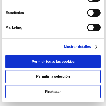
terreno, utilizando solamente su smartphone y la aplicación
gratuita: Etiquetas rápidas de Brady. Imprima sobre
Estadística
materiales de etiquetas fiables y de calidad industrial con la
impresora portátil M611.
Marketing
Diseñe cualquier etiqueta compleja sobre el
terreno con un teléfono
Mostrar detalles
Con la aplicación Etiquetas rápidas de Brady instalada,
puede diseñar fácilmente etiquetas complejas con códigos
Permitir todas las cookies
1D y 2D y códigos de barras, serializar, utilizar una extensa
biblioteca de imágenes, incluir texto, una marca de tiempo e
incluso datos de la nube. La aplicación Etiquetas rápidas
Permitir la selección
ofrece la mayor variedad de capacidades de diseño de
etiquetas disponibles para cualquier smartphone, e incluye
asistentes de diseño que le ayudarán a crear rápidamente
Rechazar
etiquetas de identificación específicas.