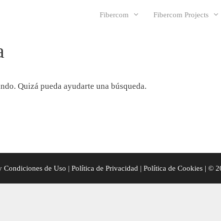
Fibercom
Fibercom Projects
a
ando. Quizá pueda ayudarte una búsqueda.
y Condiciones de Uso
|
Política de Privacidad
|
Política de Cookies
| © 2