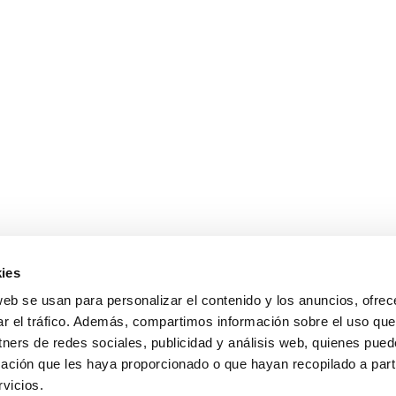
ies
y Condiciones de Uso
|
Política de Privacidad
|
Política de Cookies
| © 2
web se usan para personalizar el contenido y los anuncios, ofrec
ar el tráfico. Además, compartimos información sobre el uso que
tners de redes sociales, publicidad y análisis web, quienes pue
ación que les haya proporcionado o que hayan recopilado a parti
vicios.