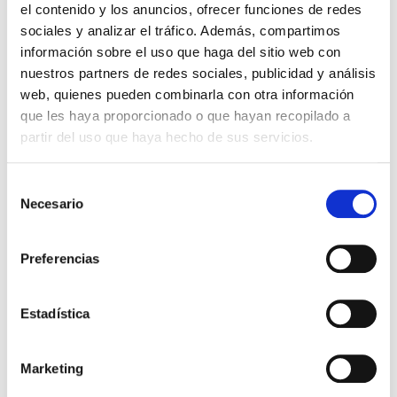
el contenido y los anuncios, ofrecer funciones de redes
sociales y analizar el tráfico. Además, compartimos
información sobre el uso que haga del sitio web con
nuestros partners de redes sociales, publicidad y análisis
web, quienes pueden combinarla con otra información
que les haya proporcionado o que hayan recopilado a
partir del uso que haya hecho de sus servicios.
Selección
Necesario
de
consentimiento
Preferencias
octubre 11, 2019
1:46 pm
Estadística
ACUTEL 2019. Del 20-21 de Noviembre
en Granada
Marketing
Fibercom
estaremos presente por cuarto año consecutivo en