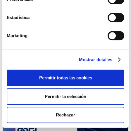
cita.
La feria se celebrará con todas las medidas de seguridad y
Estadística
de aforo.
Marketing
Nuestro stand es el 81 por si quieres pasar a saludar.
Más info:
Acutel 2021
Mostrar detalles
Permitir todas las cookies
Permitir la selección
Rechazar